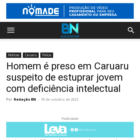
Notícias
Caruaru
Polícia
Homem é preso em Caruaru
suspeito de estuprar jovem
com deficiência intelectual
Por
Redação BN
-
18 de outubro de 2023
Publicidade