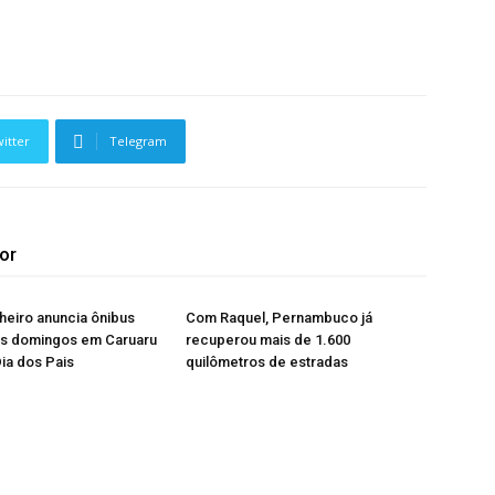
itter
Telegram
or
heiro anuncia ônibus
Com Raquel, Pernambuco já
os domingos em Caruaru
recuperou mais de 1.600
Dia dos Pais
quilômetros de estradas