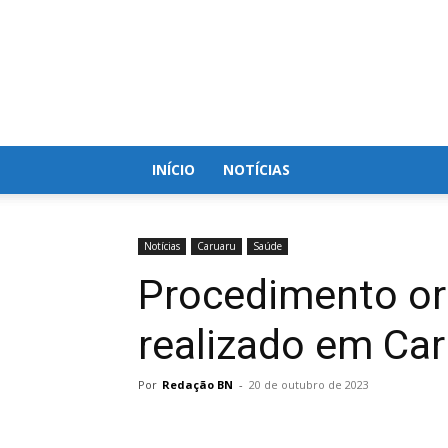
Blog
do
Nielson
INÍCIO
NOTÍCIAS
Notícias
Caruaru
Saúde
Procedimento or
realizado em Ca
Por
Redação BN
-
20 de outubro de 2023