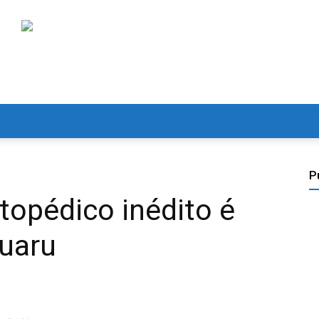
P
topédico inédito é
ruaru