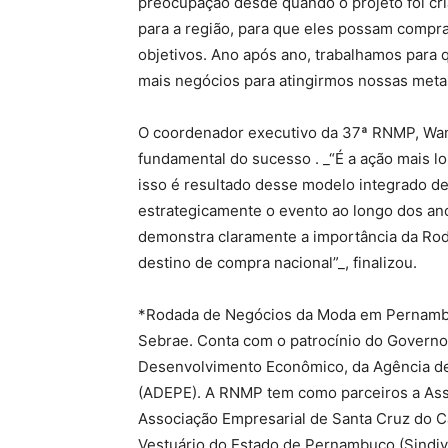
preocupação desde quando o projeto foi c
para a região, para que eles possam compra
objetivos. Ano após ano, trabalhamos para 
mais negócios para atingirmos nossas meta
O coordenador executivo da 37ª RNMP, Wam
fundamental do sucesso . _“É a ação mais 
isso é resultado desse modelo integrado d
estrategicamente o evento ao longo dos an
demonstra claramente a importância da Ro
destino de compra nacional”_, finalizou.
*Rodada de Negócios da Moda em Pernambuco
Sebrae. Conta com o patrocínio do Governo 
Desenvolvimento Econômico, da Agência 
(ADEPE). A RNMP tem como parceiros a Assoc
Associação Empresarial de Santa Cruz do Ca
Vestuário do Estado de Pernambuco (Sindiv