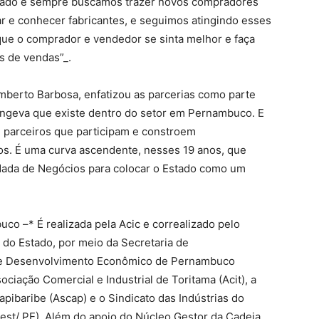
riado e sempre buscamos trazer novos compradores
r e conhecer fabricantes, e seguimos atingindo esses
que o comprador e vendedor se sinta melhor e faça
s de vendas”_.
berto Barbosa, enfatizou as parcerias como parte
longeva que existe dentro do setor em Pernambuco. E
e parceiros que participam e constroem
os. É uma curva ascendente, nesses 19 anos, que
dada de Negócios para colocar o Estado como um
 –* É realizada pela Acic e correalizado pelo
do Estado, por meio da Secretaria de
de Desenvolvimento Econômico de Pernambuco
iação Comercial e Industrial de Toritama (Acit), a
pibaribe (Ascap) e o Sindicato das Indústrias do
est/ PE). Além do apoio do Núcleo Gestor da Cadeia