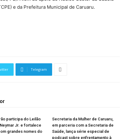
PE) e da Prefeitura Municipal de Caruaru.
itter
Telegram
or
rão participa do Leilão
Secretaria da Mulher de Caruaru,
 Neymar Jr. e fortalece
em parceria com a Secretaria de
com grandes nomes do
Saúde, lança série especial de
podcast sobre enfrentamento à