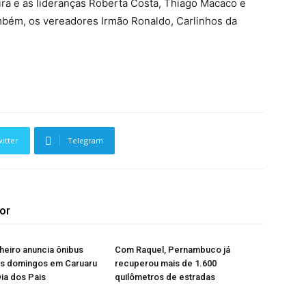
ira e as lideranças Roberta Costa, Thiago Macaco e
bém, os vereadores Irmão Ronaldo, Carlinhos da
itter
Telegram
or
heiro anuncia ônibus
Com Raquel, Pernambuco já
os domingos em Caruaru
recuperou mais de 1.600
Dia dos Pais
quilômetros de estradas