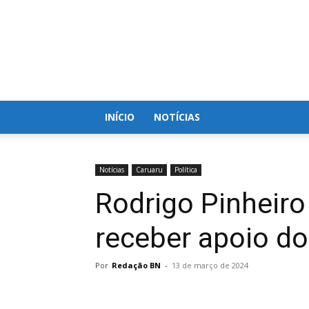
Blog
do
Nielson
INÍCIO
NOTÍCIAS
Notícias
Caruaru
Política
Rodrigo Pinheiro
receber apoio d
Por
Redação BN
-
13 de março de 2024