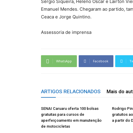
Sérgio Siqueira, Heleno Oscar e Lairton Vie
Emanuel Mendes. Chegaram ao partido, tam
Ceaca e Jorge Quintino.
Assessoria de imprensa
WhatsApp
Facebook
Tw
ARTIGOS RELACIONADOS
Mais do aut
SENAI Caruaru oferta 100 bolsas
Rodrigo Pin
gratuitas para cursos de
gratuitos a
aperfeiçoamento em manutenção
a partir do 
de motocicletas