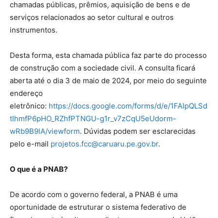
chamadas públicas, prêmios, aquisição de bens e de
serviços relacionados ao setor cultural e outros
instrumentos.
Desta forma, esta chamada pública faz parte do processo
de construção com a sociedade civil. A consulta ficará
aberta até o dia 3 de maio de 2024, por meio do seguinte
endereço
eletrônico:
https://docs.google.com/forms/d/e/1FAIpQLSd
tIhmfP6pHO_RZhfPTNGU-g1r_v7zCqU5eUdorm-
wRb9B9lA/viewform
. Dúvidas podem ser esclarecidas
pelo e-mail
projetos.fcc@caruaru.pe.gov.br
.
O que é a PNAB?
De acordo com o governo federal, a PNAB é uma
oportunidade de estruturar o sistema federativo de