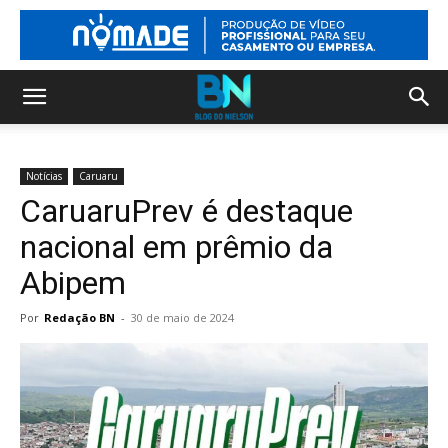
Notícias
Caruaru
CaruaruPrev é destaque
nacional em prêmio da
Abipem
Por
Redação BN
-
30 de maio de 2024