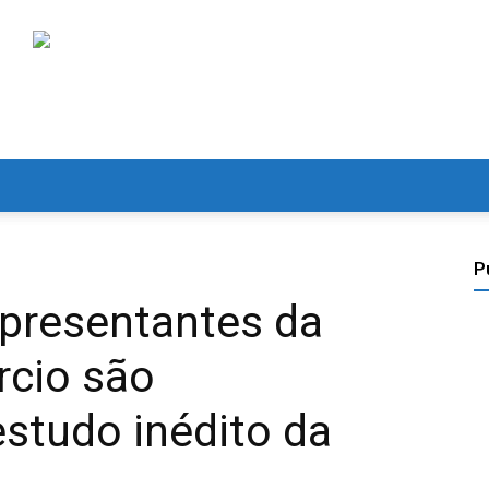
P
epresentantes da
rcio são
studo inédito da