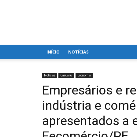
Blog
do
Nielson
INÍCIO
NOTÍCIAS
Notícias
Caruaru
Economia
Empresários e r
indústria e comé
apresentados a e
Fecomércio/PE