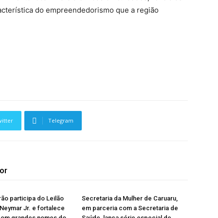
acterística do empreendedorismo que a região
itter
Telegram
or
rão participa do Leilão
Secretaria da Mulher de Caruaru,
 Neymar Jr. e fortalece
em parceria com a Secretaria de
com grandes nomes do
Saúde, lança série especial de