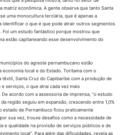
entos que a pesquisa mostra, tanto no setor de
a matriz econômica. A gente observa que tanto Santa
se uma monocultura terciária, que é apenas a
 identificar o que é que pode atrair outros segmentos
. Foi um estudo fantástico porque mostrou que
ama estão capitaneando esse desenvolvimento do
 municípios do agreste pernambucano estão
economia local e do Estado. Toritama com o
 têxtil, Santa Cruz do Capibaribe com a produção de
e serviços, o que atrai cada vez mais
 De acordo com a assessoria de imprensa, “o estudo
o da região seguiu em expansão, crescendo entre 1,0%
do estado de Pernambuco ficou praticamente
 por sua vez, trouxe desafios como a necessidade de
ia e qualidade na provisão de serviços públicos e de
imento local”. Para além das dificuldades, revela as