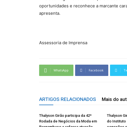
oportunidades e reconhece a marcante car
apresenta.
Assessoria de Imprensa
WhatsApp
Facebook
Tw
ARTIGOS RELACIONADOS
Mais do aut
Thalyson Girão participa da 42ª
Thalyson Gi
Rodada de Negócios da Moda em
do Instituto
Pernambuco e reforça atuação
conexões 