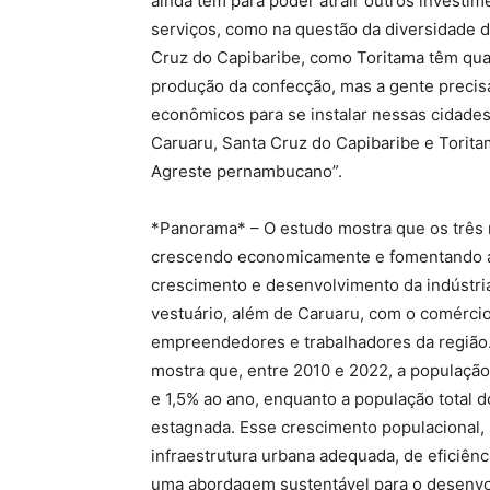
ainda tem para poder atrair outros investim
serviços, como na questão da diversidade d
Cruz do Capibaribe, como Toritama têm qua
produção da confecção, mas a gente precisa
econômicos para se instalar nessas cidades
Caruaru, Santa Cruz do Capibaribe e Torit
Agreste pernambucano”.
*Panorama* – O estudo mostra que os três
crescendo economicamente e fomentando a 
crescimento e desenvolvimento da indústria
vestuário, além de Caruaru, com o comércio 
empreendedores e trabalhadores da região.
mostra que, entre 2010 e 2022, a populaçã
e 1,5% ao ano, enquanto a população total 
estagnada. Esse crescimento populacional,
infraestrutura urbana adequada, de eficiênc
uma abordagem sustentável para o desenvolv