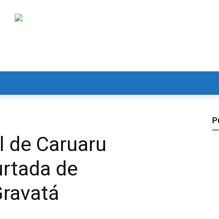
P
l de Caruaru
urtada de
Gravatá