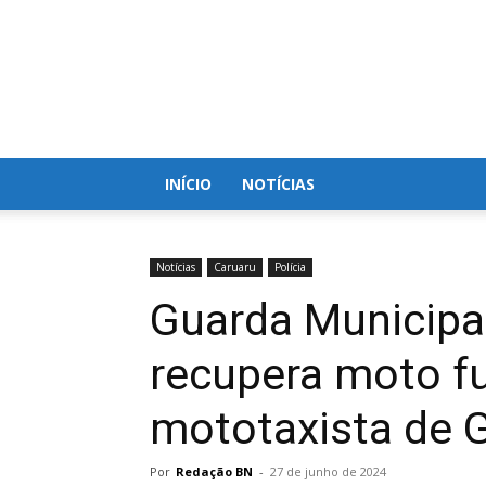
Blog
do
Nielson
INÍCIO
NOTÍCIAS
Notícias
Caruaru
Polícia
Guarda Municipa
recupera moto f
mototaxista de 
Por
Redação BN
-
27 de junho de 2024