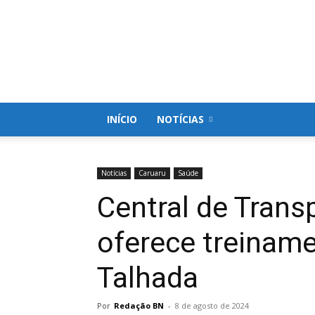
Blog
do
Nielson
INÍCIO
NOTÍCIAS
Notícias
Caruaru
Saúde
Central de Trans
oferece treinam
Talhada
Por
Redação BN
-
8 de agosto de 2024