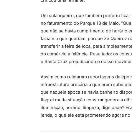
criticou uma feirante.
Um sulanqueiro, que também preferiu ficar 
no faturamento do Parque 18 de Maio. “Que
que não se havia cumprimento de horário e
faziam o que queriam, porque Zé Queiroz n
transferir a feira de local para simplesmen
do comércio à falência. Resultado: os con
e Santa Cruz prejudicando o nosso movimen
Assim como relataram reportagens da época
infraestrutura precária a que eram submet
que naquela época se havia banheiro dispo
flagrei muita situação constrangedora a ol
iluminação, horário, limpeza, dignidade? E
lenda, o que ele está prometendo agora no