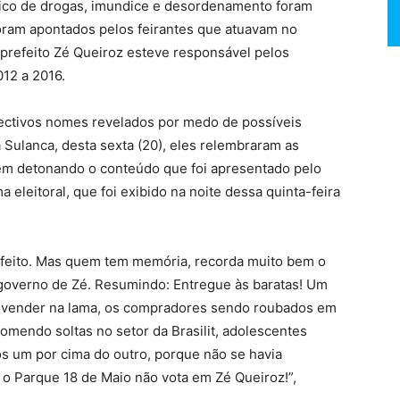
ráfico de drogas, imundice e desordenamento foram
oram apontados pelos feirantes que atuavam no
prefeito Zé Queiroz esteve responsável pelos
012 a 2016.
ectivos nomes revelados por medo de possíveis
a Sulanca, desta sexta (20), eles relembraram as
ém detonando o conteúdo que foi apresentado pelo
a eleitoral, que foi exibido na noite dessa quinta-feira
perfeito. Mas quem tem memória, recorda muito bem o
 governo de Zé. Resumindo: Entregue às baratas! Um
o vender na lama, os compradores sendo roubados em
comendo soltas no setor da Brasilit, adolescentes
os um por cima do outro, porque não se havia
o Parque 18 de Maio não vota em Zé Queiroz!”,