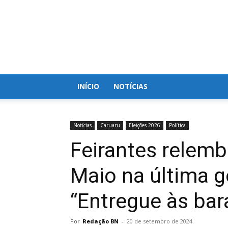
Blog
do
Nielson
INÍCIO
NOTÍCIAS
Notícias
Caruaru
Eleições 2026
Política
Feirantes relem
Maio na última g
“Entregue às bar
Por
Redação BN
-
20 de setembro de 2024