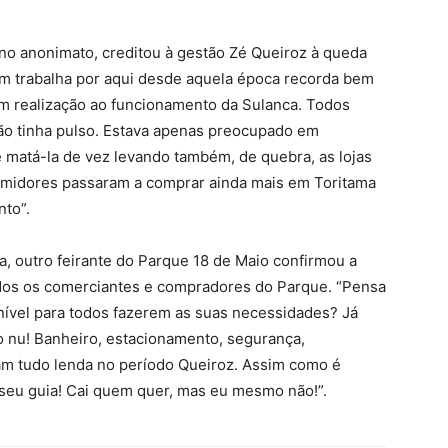
no anonimato, creditou à gestão Zé Queiroz à queda
m trabalha por aqui desde aquela época recorda bem
m realização ao funcionamento da Sulanca. Todos
ão tinha pulso. Estava apenas preocupado em
te matá-la de vez levando também, de quebra, as lojas
sumidores passaram a comprar ainda mais em Toritama
to”.
, outro feirante do Parque 18 de Maio confirmou a
idos os comerciantes e compradores do Parque. “Pensa
nível para todos fazerem as suas necessidades? Já
ho nu! Banheiro, estacionamento, segurança,
ram tudo lenda no período Queiroz. Assim como é
 seu guia! Cai quem quer, mas eu mesmo não!”.