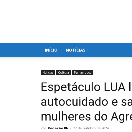
Blog
do
Nielson
INÍCIO
NOTÍCIAS
Notícias
Cultura
Pernambuco
Espetáculo LUA l
autocuidado e s
mulheres do Agr
Por
Redação BN
-
27 de outubro de 2024