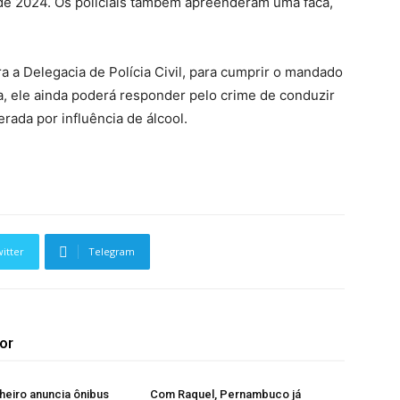
 de 2024. Os policiais também apreenderam uma faca,
a a Delegacia de Polícia Civil, para cumprir o mandado
ça, ele ainda poderá responder pelo crime de conduzir
rada por influência de álcool.
itter
Telegram
or
heiro anuncia ônibus
Com Raquel, Pernambuco já