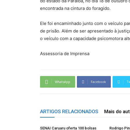
do estado da Paraíba, no dia 18 de outubro
encontrada na cintura do foragido.
Ele foi encaminhado junto com o veículo par
de prisão. Além de ser apresentado à justi
o veículo com a capacidade psicomotora alte
Assessoria de Imprensa
WhatsApp
Facebook
Tw
ARTIGOS RELACIONADOS
Mais do aut
SENAI Caruaru oferta 100 bolsas
Rodrigo Pin