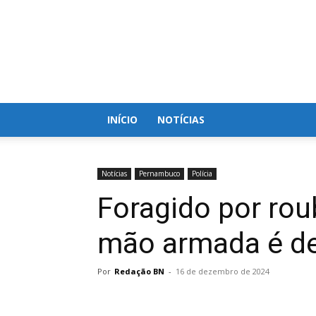
Blog
do
Nielson
INÍCIO
NOTÍCIAS
Notícias
Pernambuco
Polícia
Foragido por rou
mão armada é de
Por
Redação BN
-
16 de dezembro de 2024