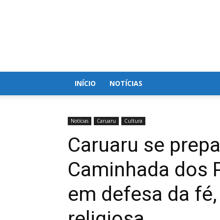
Blog
do
Nielson
INÍCIO
NOTÍCIAS
Notícias
Caruaru
Cultura
Caruaru se prepa
Caminhada dos P
em defesa da fé, 
religiosa