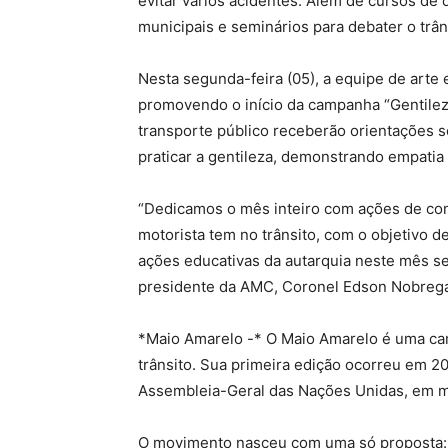
evitar vários acidentes. Além de cursos de
municipais e seminários para debater o trâ
Nesta segunda-feira (05), a equipe de arte
promovendo o início da campanha “Gentileza
transporte público receberão orientações 
praticar a gentileza, demonstrando empatia 
“Dedicamos o mês inteiro com ações de con
motorista tem no trânsito, com o objetivo d
ações educativas da autarquia neste mês se
presidente da AMC, Coronel Edson Nobreg
*Maio Amarelo -* O Maio Amarelo é uma ca
trânsito. Sua primeira edição ocorreu em 2
Assembleia-Geral das Nações Unidas, em m
O movimento nasceu com uma só proposta: c