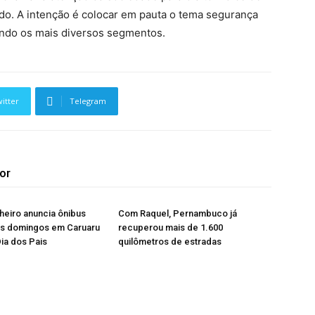
do. A intenção é colocar em pauta o tema segurança
vendo os mais diversos segmentos.
itter
Telegram
or
heiro anuncia ônibus
Com Raquel, Pernambuco já
os domingos em Caruaru
recuperou mais de 1.600
Dia dos Pais
quilômetros de estradas