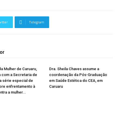
itter
Telegram
or
da Mulher de Caruaru,
Dra. Sheila Chaves assume a
 com a Secretaria de
coordenação da Pós-Graduação
a série especial de
em Saúde Estética do CEA, em
bre enfrentamento à
Caruaru
ntra a mulher...