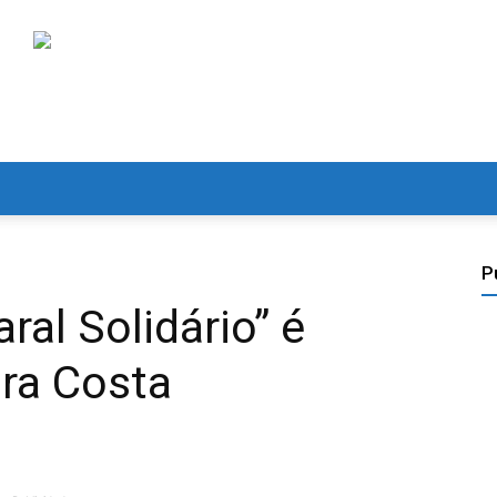
P
al Solidário” é
ira Costa