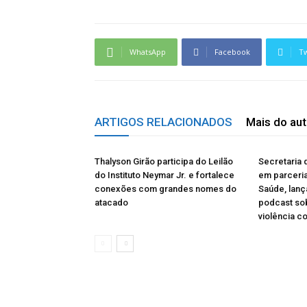
WhatsApp
Facebook
Tw
ARTIGOS RELACIONADOS
Mais do aut
Thalyson Girão participa do Leilão
Secretaria 
do Instituto Neymar Jr. e fortalece
em parceria
conexões com grandes nomes do
Saúde, lanç
atacado
podcast so
violência co