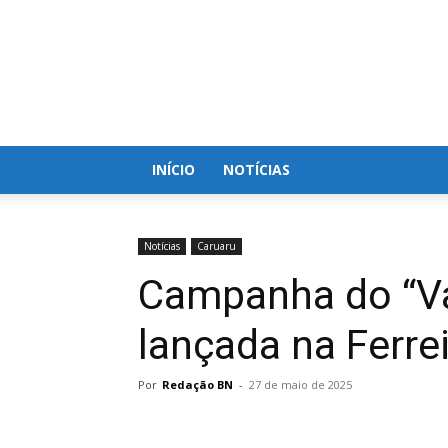
Blog
do
Nielson
INÍCIO
NOTÍCIAS
Notícias
Caruaru
Campanha do “Var
lançada na Ferre
Por
Redação BN
-
27 de maio de 2025