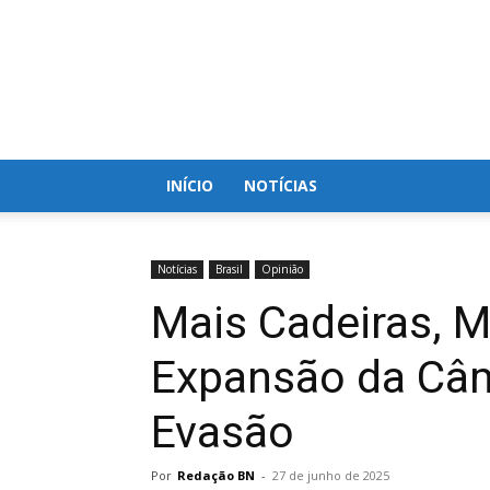
Blog
do
Nielson
INÍCIO
NOTÍCIAS
Notícias
Brasil
Opinião
Mais Cadeiras, 
Expansão da Câma
Evasão
Por
Redação BN
-
27 de junho de 2025