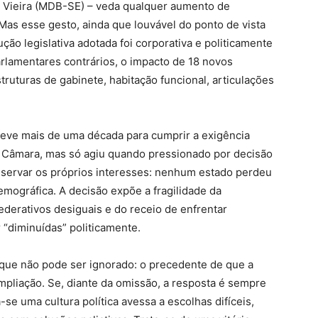
o Vieira (MDB-SE) – veda qualquer aumento de
as esse gesto, ainda que louvável do ponto de vista
ção legislativa adotada foi corporativa e politicamente
rlamentares contrários, o impacto de 18 novos
ruturas de gabinete, habitação funcional, articulações
eve mais de uma década para cumprir a exigência
a Câmara, mas só agiu quando pressionado por decisão
eservar os próprios interesses: nenhum estado perdeu
demográfica. A decisão expõe a fragilidade da
federativos desiguais e do receio de enfrentar
 “diminuídas” politicamente.
o que não pode ser ignorado: o precedente de que a
ampliação. Se, diante da omissão, a resposta é sempre
se uma cultura política avessa a escolhas difíceis,