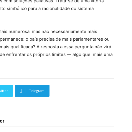
s com soluções paliativas. Trata-se de uma vitória
to simbólico para a racionalidade do sistema
a mais numerosa, mas não necessariamente mais
o permanece: o país precisa de mais parlamentares ou
mais qualificada? A resposta a essa pergunta não virá
 de enfrentar os próprios limites — algo que, mais uma
itter
Telegram
or