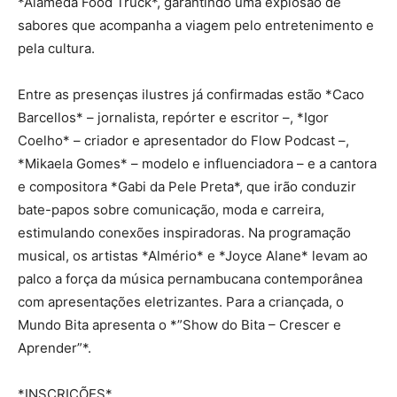
*Alameda Food Truck*, garantindo uma explosão de
sabores que acompanha a viagem pelo entretenimento e
pela cultura.
Entre as presenças ilustres já confirmadas estão *Caco
Barcellos* – jornalista, repórter e escritor –, *Igor
Coelho* – criador e apresentador do Flow Podcast –,
*Mikaela Gomes* – modelo e influenciadora – e a cantora
e compositora *Gabi da Pele Preta*, que irão conduzir
bate-papos sobre comunicação, moda e carreira,
estimulando conexões inspiradoras. Na programação
musical, os artistas *Almério* e *Joyce Alane* levam ao
palco a força da música pernambucana contemporânea
com apresentações eletrizantes. Para a criançada, o
Mundo Bita apresenta o *”Show do Bita – Crescer e
Aprender”*.
*INSCRIÇÕES*