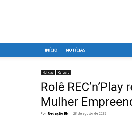
Blog
do
Nielson
INÍCIO
NOTÍCIAS
Notícias
Caruaru
Rolê REC’n’Play 
Mulher Empreen
Por
Redação BN
-
28 de agosto de 2025