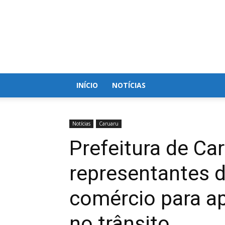
Blog
do
Nielson
INÍCIO
NOTÍCIAS
Notícias
Caruaru
Prefeitura de Ca
representantes 
comércio para a
no trânsito