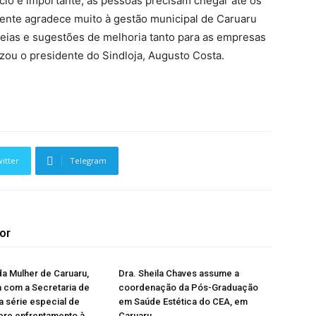
cio é importante, as pessoas precisam chegar até os
gente agradece muito à gestão municipal de Caruaru
ideias e sugestões de melhoria tanto para as empresas
izou o presidente do Sindloja, Augusto Costa.
itter
Telegram
or
da Mulher de Caruaru,
Dra. Sheila Chaves assume a
 com a Secretaria de
coordenação da Pós-Graduação
a série especial de
em Saúde Estética do CEA, em
bre enfrentamento à
Caruaru