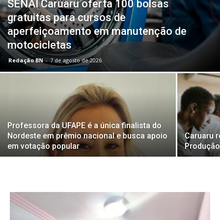
SENAI Caruaru oferta 100 bolsas
gratuitas para cursos de
aperfeiçoamento em manutenção de
motocicletas
Redação BN
-
7 de agosto de 2026
Professora da UFAPE é a única finalista do
Nordeste em prêmio nacional e busca apoio
Caruaru 
em votação popular
Produção