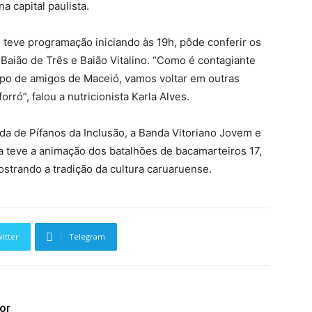
a capital paulista.
teve programação iniciando às 19h, pôde conferir os
Baião de Três e Baião Vitalino. “Como é contagiante
upo de amigos de Maceió, vamos voltar em outras
rró”, falou a nutricionista Karla Alves.
a de Pífanos da Inclusão, a Banda Vitoriano Jovem e
da teve a animação dos batalhões de bacamarteiros 17,
ostrando a tradição da cultura caruaruense.
itter
Telegram
or