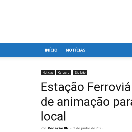
Blog
do
Nielson
INÍCIO
NOTÍCIAS
Notícias
Caruaru
São João
Estação Ferroviá
de animação par
local
Por
Redação BN
-
2 de junho de 2025