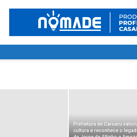
Prefeitura de Caruaru valori
cultura e reconhece o lega
de Jorge de Altinho e Amaz