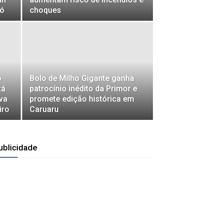
ró
choques
o
Bolo de Milho Gigante ganha
tá
patrocínio inédito da Primor e
va
promete edição histórica em
iro
Caruaru
ublicidade