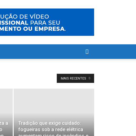
MAIS RECENTES
za a
Tradição que exige cuidado:
do
fogueiras sob a rede elétrica
an
aumentam risco de incêndios e