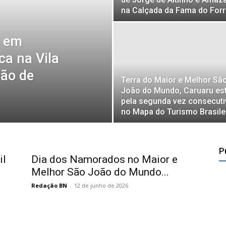
na Calçada da Fama do For
s em
ca na Vila
oão de
Terra do Maior e Melhor Sã
João do Mundo, Caruaru es
pela segunda vez consecuti
no Mapa do Turismo Brasile
P
il
Dia dos Namorados no Maior e
Melhor São João do Mundo...
Redação BN
-
12 de junho de 2026